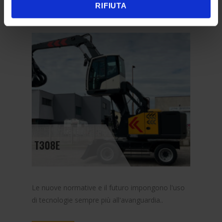
SCOPRI
RIFIUTA
T308E
Le nuove normative e il futuro impongono l'uso
di tecnologie sempre più all'avanguardia..