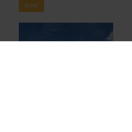
SCOPRI
T409-2CE
Lavorare in modo sostenibile sta diventando una
necessità sempre più frequente: ecco perché la
gamma...