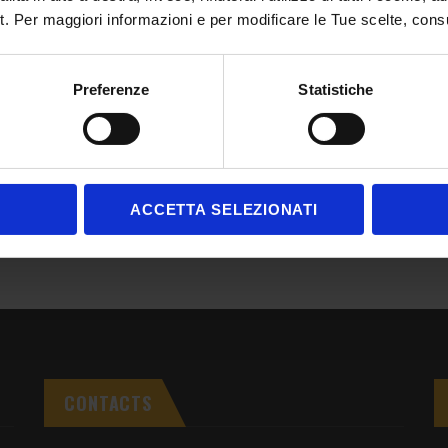
lt. Per maggiori informazioni e per modificare le Tue scelte, cons
Preferenze
Statistiche
 peaceful New Year’s Day.
 you that the company will be closed from December 31st to
Share:
ACCETTA SELEZIONATI
CONTACTS