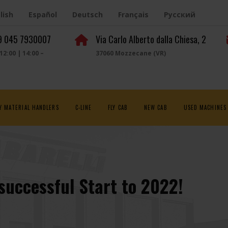
lish
Español
Deutsch
Français
Русский
39 045 7930007
Via Carlo Alberto dalla Chiesa, 2
 12:00 | 14:00 –
37060 Mozzecane (VR)
Y MATERIAL HANDLERS
C-LINE
FLY CAB
NEW CAB
USED MACHINES
uccessful Start to 2022!