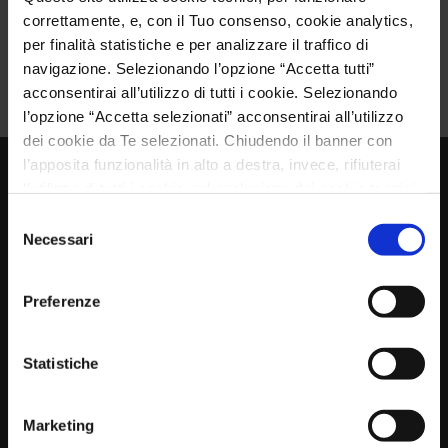
Share:
correttamente, e, con il Tuo consenso, cookie analytics,
per finalità statistiche e per analizzare il traffico di
navigazione. Selezionando l’opzione “Accetta tutti”
acconsentirai all’utilizzo di tutti i cookie. Selezionando
l’opzione “Accetta selezionati” acconsentirai all’utilizzo
dei cookie da Te selezionati. Chiudendo il banner con
l’apposita funzionalità in alto a destra, invece, rifiuterai
l’utilizzo di tutti i cookie, ad esclusione dei cookie tecnici,
preimpostati di default. Per maggiori informazioni e per
Selezione
EMPRESA
modificare le Tue scelte, consulta la nostra
Cookie
Necessari
del
Policy
.
consenso
Preferenze
Statistiche
Fabricación de manipuladores hidraulicos
para la manipulacion de materiales
Marketing