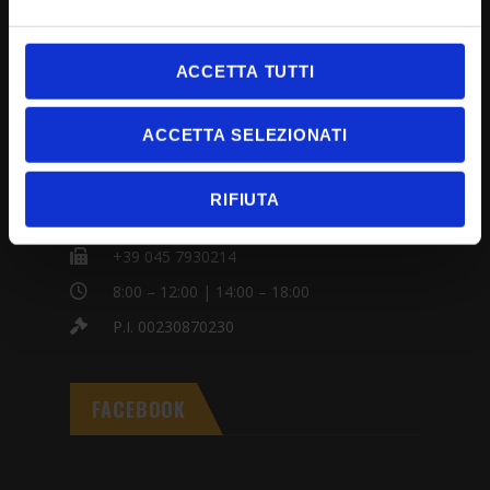
CONTACTOS
ACCETTA TUTTI
ACCETTA SELEZIONATI
Via Carlo Alberto dalla Chiesa, 2
37060 - Mozzecane (VR)
RIFIUTA
+39 045 7930007
+39 045 7930214
8:00 – 12:00 | 14:00 – 18:00
P.I. 00230870230
FACEBOOK