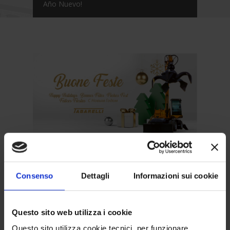
Año Nuevo!
Tabarelli Spa te desea feliz Navidad y próspero
año Nuevo.
Consenso
Dettagli
Informazioni sui cookie
¡Te esperamos para empezar un nuevo año
juntos! Aprovechamos para recordarte que la
empresa está cerrada desde el 24 diciembre
Questo sito web utilizza i cookie
hasta el 1 de enero (días de referencia incluidos).
Questo sito utilizza cookie tecnici, per funzionare