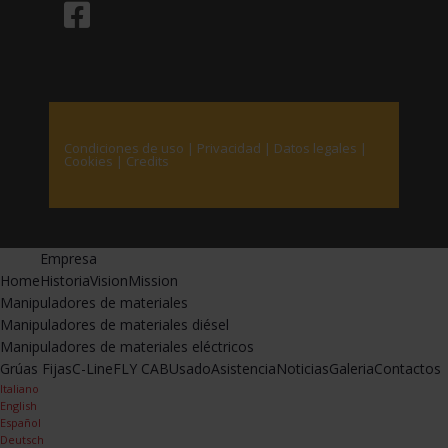
Condiciones de uso
|
Privacidad
|
Datos legales
|
Cookies
|
Credits
Empresa
Home
Historia
Vision
Mission
Manipuladores de materiales
Manipuladores de materiales diésel
Manipuladores de materiales eléctricos
Grúas Fijas
C-Line
FLY CAB
Usado
Asistencia
Noticias
Galeria
Contactos
Italiano
English
Español
Deutsch