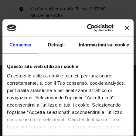
Via Carlo Alberto dalla Chiesa, 2 37060
Mozzecane (VR)
T. +39 045 7930007
F. +39 045 7930214
Consenso
Dettagli
Informazioni sui cookie
8:00 – 12:00 | 14:00 – 18:00
Questo sito web utilizza i cookie
Questo sito utilizza cookie tecnici, per funzionare
correttamente, e, con il Tuo consenso, cookie analytics,
per finalità statistiche e per analizzare il traffico di
EMPRESA
navigazione. Selezionando l’opzione “Accetta tutti”
acconsentirai all’utilizzo di tutti i cookie. Selezionando
l’opzione “Accetta selezionati” acconsentirai all’utilizzo
dei cookie da Te selezionati. Chiudendo il banner con
l’apposita funzionalità in alto a destra, invece, rifiuterai
Fabricación de manipuladores hidraulicos
l’utilizzo di tutti i cookie, ad esclusione dei cookie tecnici,