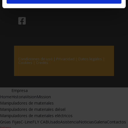
Condiciones de uso
|
Privacidad
|
Datos legales
|
Cookies
|
Credits
Empresa
Home
Historia
Vision
Mission
Manipuladores de materiales
Manipuladores de materiales diésel
Manipuladores de materiales eléctricos
Grúas Fijas
C-Line
FLY CAB
Usado
Asistencia
Noticias
Galeria
Contactos
Italiano