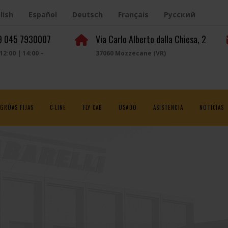
lish
Español
Deutsch
Français
Русский
39 045 7930007
Via Carlo Alberto dalla Chiesa, 2
 12:00 | 14:00 –
37060 Mozzecane (VR)
GRÚAS FIJAS
C-LINE
FLY CAB
USADO
ASISTENCIA
NOTICIAS