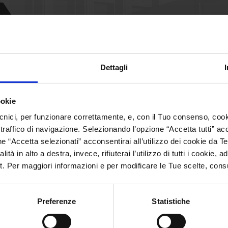
Dettagli
to
ookie
stedes y a sus familias un verano relajante y regenerador!
cnici, per funzionare correttamente, e, con il Tuo consenso, cooki
nico a
L.tabarelli@tabarelli.com
 traffico di navigazione. Selezionando l’opzione “Accetta tutti” accons
 “Accetta selezionati” acconsentirai all’utilizzo dei cookie da Te
ità in alto a destra, invece, rifiuterai l’utilizzo di tutti i cookie,
lt. Per maggiori informazioni e per modificare le Tue scelte, cons
Share:
Preferenze
Statistiche