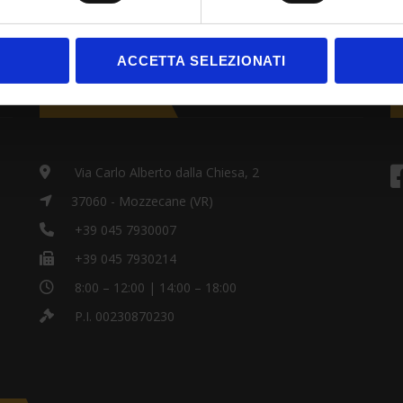
ACCETTA SELEZIONATI
CONTACTOS
Via Carlo Alberto dalla Chiesa, 2
37060 - Mozzecane (VR)
+39 045 7930007
+39 045 7930214
8:00 – 12:00 | 14:00 – 18:00
P.I. 00230870230