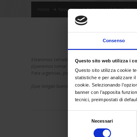
Home
News Sito
Summer Holidays 2024
Consenso
Estaremos cerrados desde el 12 hasta el 23 de agos
Questo sito web utilizza i c
¡Queremos tomar esta oportunidad para desearles a u
Questo sito utilizza cookie te
Para urgencias, por favor envíenos un correo electró
statistiche e per analizzare il
cookie. Selezionando l’opzione
¡Que tengan buenas vacaciones!
banner con l’apposita funzional
tecnici, preimpostati di defau
Selezione
Necessari
del
consenso