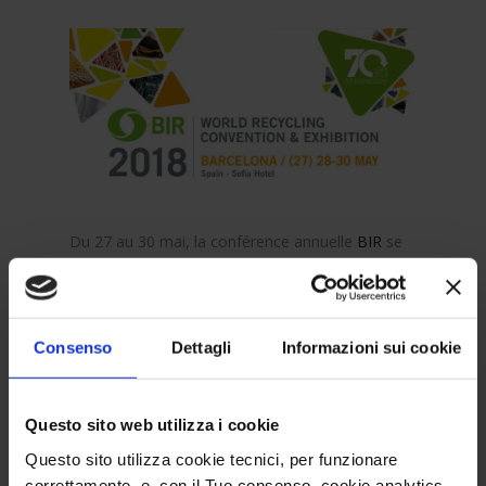
Du 27 au 30 mai, la conférence annuelle
BIR
se
tiendra à l’hôtel Sofia / Barcelone, la rencontre la
plus attendue pour les entreprises de l’industrie
du recyclage.
De nouveaux membres de l’association, nous
Consenso
Dettagli
Informazioni sui cookie
n’échouerons certainement pas!
Share:
Questo sito web utilizza i cookie
Questo sito utilizza cookie tecnici, per funzionare
correttamente, e, con il Tuo consenso, cookie analytics,