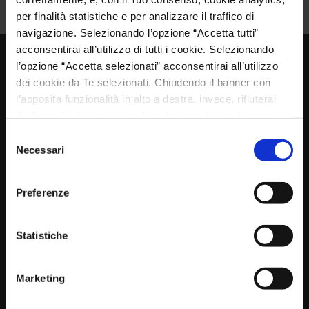
per finalità statistiche e per analizzare il traffico di
navigazione. Selezionando l’opzione “Accetta tutti”
acconsentirai all’utilizzo di tutti i cookie. Selezionando
l’opzione “Accetta selezionati” acconsentirai all’utilizzo
dei cookie da Te selezionati. Chiudendo il banner con
SOCIÉTÉ
l’apposita funzionalità in alto a destra, invece, rifiuterai
l’utilizzo di tutti i cookie, ad esclusione dei cookie tecnici,
preimpostati di default. Per maggiori informazioni e per
Selezione
modificare le Tue scelte, consulta la nostra
Cookie
Necessari
del
Policy
.
consenso
Preferenze
Construction de pelles de manutention
oléohydrauliques
pour la récupération et la manutention de
Statistiche
matériel
Marketing