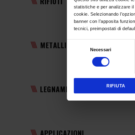
RIFIUTI
statistiche e per analizzare il
cookie. Selezionando l’opzione
banner con l’apposita funzional
tecnici, preimpostati di defau
METALLI
Selezione
Necessari
del
consenso
RIFIUTA
LEGNAME
APPLICAZIONI