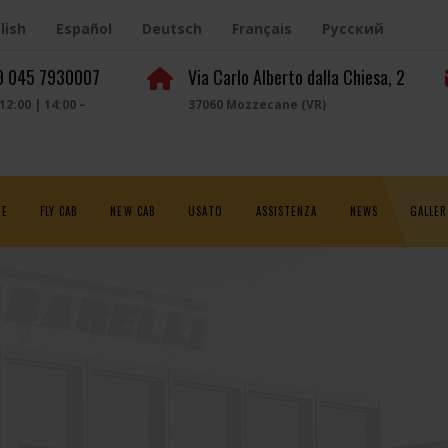
lish
Español
Deutsch
Français
Русский
39 045 7930007
Via Carlo Alberto dalla Chiesa, 2
 12:00 | 14:00 –
37060 Mozzecane (VR)
NE
FLY CAB
NEW CAB
USATO
ASSISTENZA
NEWS
GALLER