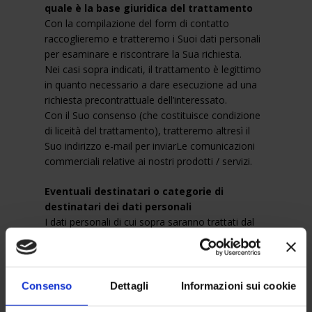
quale è la base giuridica del trattamento
Con la compilazione del form di contatto
raccoglieremo e tratteremo i Suoi dati personali
per esaminare e riscontrare la Sua richiesta.
Nei casi sopra indicati, il trattamento è legittimo
in quanto necessario a dare esecuzione ad una
richiesta precontrattuale dell’interessato.
Con il Suo consenso (che costituisce condizione
di liceità del trattamento), tratteremo altresì il
Suo indirizzo e-mail per inviarLe comunicazioni
commerciali relative ai nostri prodotti / servizi.
Eventuali destinatari o categorie di
destinatari dei dati personali
I dati personali di cui sopra saranno trattati dal
Titolare per mezzo di persone autorizzate al
trattamento (ossia di soggetti interni alla propria
organizzazione), nonchè da terzi, in qualità di
responsabili, che svolgono attività per conto del
Consenso
Dettagli
Informazioni sui cookie
Titolare, sempre connesse ai trattamenti ed alle