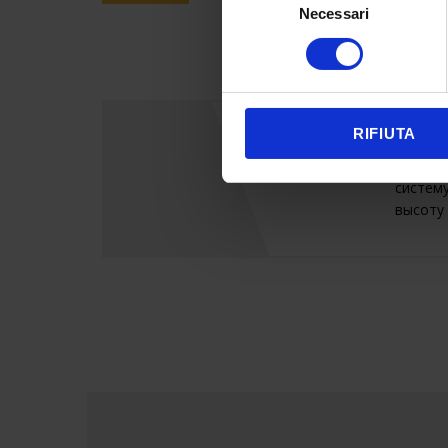
Necessari
del
consenso
ПАТЕ
RIFIUTA
Tabarel
систем
высоту 