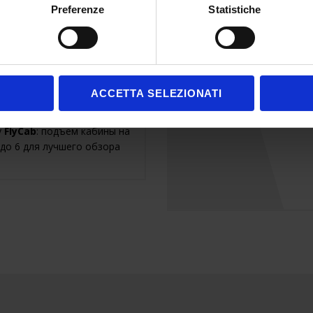
Preferenze
Statistiche
НТ
ACCETTA SELEZIONATI
li Spa запатентовала новую
у
FlyCab
: подъем кабины на
до 6 для лучшего обзора