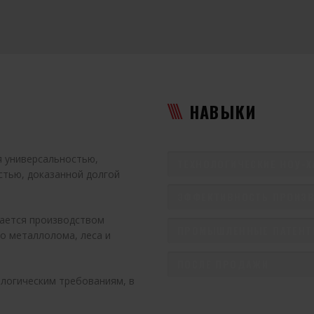
НАВЫКИ
 универсальностью,
ТЕХНОЛОГИЧЕСКИЕ НОУ-Х
стью, доказанной долгой
ЭФФЕКТИВНОСТЬ ПРОИЗ
мается производством
ПРОМЫШЛЕННЫЕ ПАТЕН
го металлолома, леса и
ПОСЛЕ ПРОДАЖИ
логическим требованиям, в