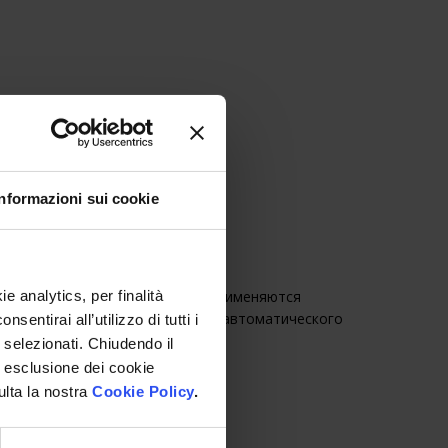
ПРЕДЛОЖЕНИЕ
Informazioni sui cookie
ри разработке новых решений применяются
e analytics, per finalità
омпьютерные системы расчета иавтоматического
entirai all’utilizzo di tutti i
роектирования
 selezionati. Chiudendo il
 ad esclusione dei cookie
ulta la nostra
Cookie Policy
.
ЧИТАТЬ