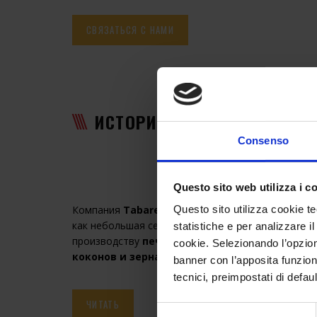
СВЯЗАТЬСЯ С НАМИ
ИСТОРИЯ
Consenso
Questo sito web utilizza i c
Компания
Tabarelli spa
была основана в 30-х год
Questo sito utilizza cookie te
как небольшая семейная мастерская по
statistiche e per analizzare il
производству
печей
для
сушки
шелковичных
cookie. Selezionando l’opzione
коконов
и зерна
banner con l’apposita funzional
tecnici, preimpostati di defau
ЧИТАТЬ
Selezione