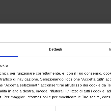
ПРИНЦИПЫ
Dettagli
ookie
ах
В конце 60-х годов параллельно с перегружателями
П
cnici, per funzionare correttamente, e, con il Tuo consenso, cooki
начали
выпускаться
прессы
—
пакетировщики
к
 traffico di navigazione. Selezionando l’opzione “Accetta tutti” accons
для
металлолома.
Для этой деятельности была
п
 “Accetta selezionati” acconsentirai all’utilizzo dei cookie da Te
учреждена компания
Idromec
.
ità in alto a destra, invece, rifiuterai l’utilizzo di tutti i cookie,
lt. Per maggiori informazioni e per modificare le Tue scelte, cons
ЧИТАТЬ