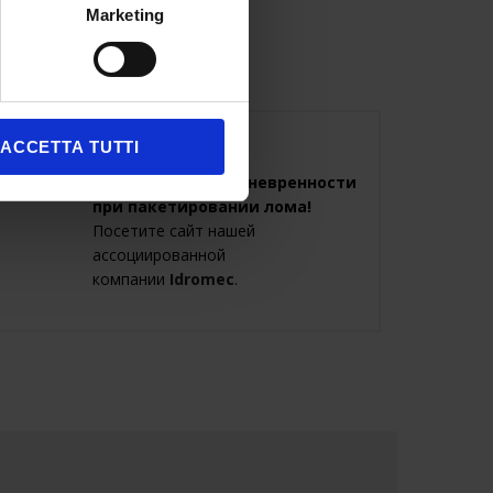
Marketing
IDROMEC SPA
ACCETTA TUTTI
Больше силы и маневренности
при пакетировании лома!
Посетите сайт нашей
ассоциированной
компании
Idromec
.