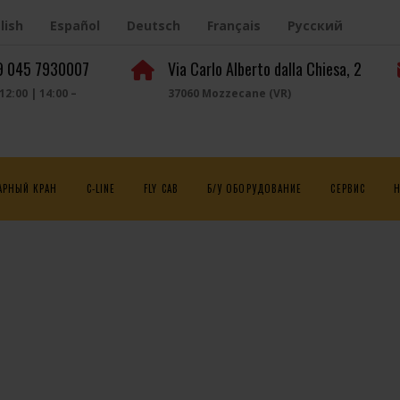
lish
Español
Deutsch
Français
Русский
39 045 7930007
Via Carlo Alberto dalla Chiesa, 2
 12:00 | 14:00 –
37060 Mozzecane (VR)
АРНЫЙ КРАН
C-LINE
FLY CAB
Б/У ОБОРУДОВАНИЕ
СЕРВИС