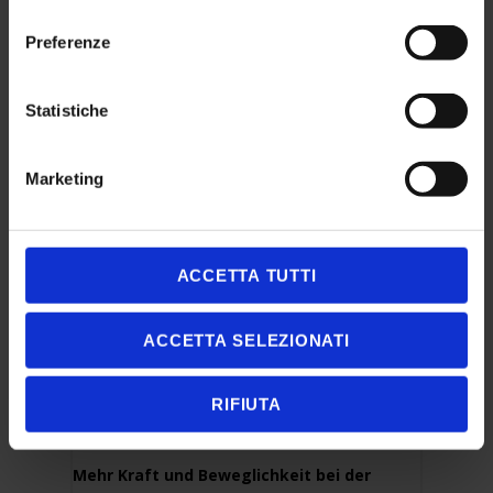
consenso
Preferenze
Statistiche
PATENT
Marketing
Tabarelli Spa
hat das neue System
FlyCab
in
die Arbeitsposition mit der Vision von bis zu
sechs Metern Höhe anzuheben
ACCETTA TUTTI
ACCETTA SELEZIONATI
RIFIUTA
IDROMEC SPA
Mehr Kraft und Beweglichkeit bei der