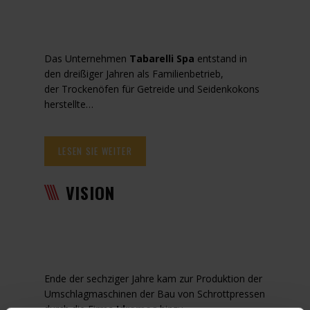
Das Unternehmen
Tabarelli Spa
entstand in
den dreißiger Jahren als Familienbetrieb,
der Trockenöfen für Getreide und Seidenkokons
herstellte…
LESEN SIE WEITER
VISION
Ende der sechziger Jahre kam zur Produktion der
Umschlagmaschinen der Bau von Schrottpressen
durch die Firma
Idromec
hinzu…