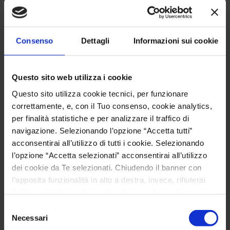
LESEN SIE WEITER
Consenso
Dettagli
Informazioni sui cookie
MISSION
Questo sito web utilizza i cookie
Questo sito utilizza cookie tecnici, per funzionare
correttamente, e, con il Tuo consenso, cookie analytics,
per finalità statistiche e per analizzare il traffico di
Die Planung und Entwicklung neuer Lösungen
navigazione. Selezionando l’opzione “Accetta tutti”
wurden darüber hinaus durch das Potenzial der
acconsentirai all’utilizzo di tutti i cookie. Selezionando
Berechnungsinstrumente und
l’opzione “Accetta selezionati” acconsentirai all’utilizzo
Computerzeichnungen …
dei cookie da Te selezionati. Chiudendo il banner con
l’apposita funzionalità in alto a destra, invece, rifiuterai
l’utilizzo di tutti i cookie, ad esclusione dei cookie tecnici,
LESEN SIE WEITER
preimpostati di default. Per maggiori informazioni e per
Selezione
modificare le Tue scelte, consulta la nostra
Cookie
Necessari
del
Policy
.